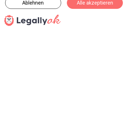
« zurück
weiter »
haptik.ch-Newsletter
Bleiben Sie auf dem Laufenden
Melden Sie sich gleich für unseren Newsletter an und
verpassen Sie keine Neuigkeiten aus der Branche (23x pro
Jahr).
SENDEN