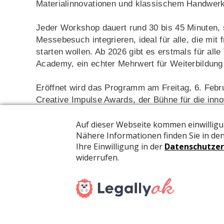
Materialinnovationen und klassischem Handwerk,
Jeder Workshop dauert rund 30 bis 45 Minuten, s
Messebesuch integrieren, ideal für alle, die mi
starten wollen. Ab 2026 gibt es erstmals für alle 
Academy, ein echter Mehrwert für Weiterbildung
Eröffnet wird das Programm am Freitag, 6. Febru
Creative Impulse Awards, der Bühne für die inn
Neuheiten bieten Orientierung für alle, die auf
sind.
Highlights aus dem Workshop-Programm
Wie kreativ textile Produkte inszeniert werden 
addiExpress
Kingsize
. In nur 45 Minuten entste
klassischem Stricken. Das macht Lust auf Mitm
haptisches Erleben zusammenpassen. Auch die Ge
Schablonen und wasserbasierten Sprühfarben bri