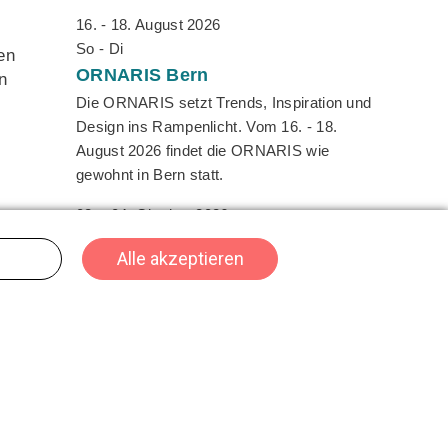
16. - 18. August 2026
So - Di
en
ORNARIS
Bern
n
Die ORNARIS setzt Trends, Inspiration und
Design ins Rampenlicht. Vom 16. - 18.
August 2026 findet die ORNARIS wie
gewohnt in Bern statt.
02. - 04. Oktober 2026
t
Fr - So
HeroFest
Bern
Das Herofest ist DIE Convention für
Gaming, Cosplay und Nerdkultur in der
Schweiz - der Hotspot für alle, die digitale
und fantastische Welten lieben. Mit einer
Gesamtgrösse von über 22'000 m² ist sie
ein Must-Attend für 2026.