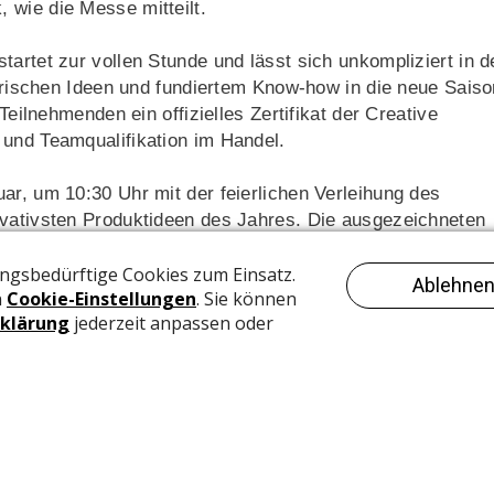
 wie die Messe mitteilt.
tartet zur vollen Stunde und lässt sich unkompliziert in d
t frischen Ideen und fundiertem Know-how in die neue Saiso
Teilnehmenden ein offizielles Zertifikat der Creative
 und Teamqualifikation im Handel.
ar, um 10:30 Uhr mit der feierlichen Verleihung des
ovativsten Produktideen des Jahres. Die ausgezeichneten
 der Suche nach starken Impulsen für Beratung und Sortimen
können, zeigt der Workshop mit der Strickmaschine
ht eine komplette Mütze, durch einfaches Kurbeln statt
achaktionen im Laden und zeigt, wie moderne Technik und
staltung von individuellen Stofftaschen mit Etter Art
ngt Farbe, Kreativität und Produktwissen auf die Fläche.