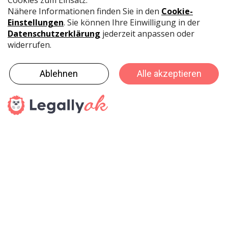
sind: Edding, Folia, FILA Gruppe, Rayher Hobby, Rico
Design, Feuerstein GmbH mit der Eigenmarke
Molotow, H. Schmincke, Hotex, Tombow, Creativ
Company oder Montana Colors, Robert Bosch GmbH
mit dem Dremel, Buntpapierfabrik Ludwig Bähr,
Carioca, Marabu, Eberhard Faber/ Faber Castell,
Kreul, Fabriano, Royal Talens sowie Clairefontaine.
BMWi-Areal für kreative Start-Ups
Für Start Ups, die ihre Geschäfte und Kontakte
national und international ausbauen wollen, bietet die
Creativeworld ein neues Areal. So können sich junge,
innovative Unternehmen aus Industrie, Handwerk oder
dem Dienstleistungsbereich für das Förderareal des
Bundesministeriums für Wirtschaft und Energie
(BMWi) bewerben. Voraussetzung für eine erfolgreiche
Bewerbung ist, dass sich die Firmen durch
Neuentwicklung oder die nachweisliche Verbesserung
von Produkten, Verfahren und Dienstleistungen