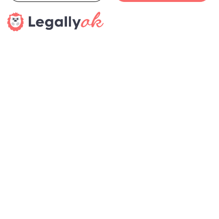
unter
www.ceativeworld.messefrankfurt.com
.
Pressedienst
haptik.ch-Newsletter
Bleiben Sie auf dem Laufenden
Melden Sie sich gleich für unseren Newsletter an und
verpassen Sie keine Neuigkeiten aus der Branche (23x pro
Jahr).
SENDEN
Veranstaltungen / Messen