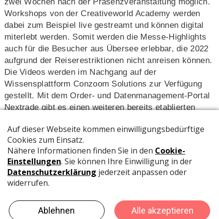
zwei Wochen nach der Präsenzveranstaltung möglich.
Workshops von der Creativeworld Academy werden
dabei zum Beispiel live gestreamt und können digital
miterlebt werden. Somit werden die Messe-Highlights
auch für die Besucher aus Übersee erlebbar, die 2022
aufgrund der Reiserestriktionen nicht anreisen können.
Die Videos werden im Nachgang auf der
Wissensplattform Conzoom Solutions zur Verfügung
gestellt. Mit dem Order- und Datenmanagement-Portal
Nextrade gibt es einen weiteren bereits etablierten
digitalen Service der Messe Frankfurt. Nextrade
ermöglicht digitale 24/7- Geschäftsbeziehungen
zwischen Händlern und Lieferanten. Als erster digitaler
B2BMarktplatz für Home & Living führt die Plattform
Angebot und Nachfrage der gesamten Branche digital
zusammen und schafft damit einen großen Mehrwert
für beide Seiten.
Mehr Informationen finen Sie