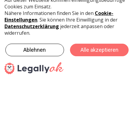
zweithäufigsten wird der Bleistift daher auch für
handwerkliche Tätigkeiten genutzt (61,6 Prozent), etwa
um Bohrlöcher an der Wand vorzuzeichnen oder
andere Markierungen auf den unterschiedlichsten
Materialien anzubringen. An dritter Stelle rangiert bei
über 60 Prozent der Bleistiftnutzer der Einsatz zum
Zeichnen und Malen.
Einen besonderen Schub hat der Bleistift in den letzten
Jahren durch den neuen Trend zum Selbermachen
erfahren. Durch diesen haben gerade Jüngere das
Interesse am Malen, Zeichnen und kreativen Gestalten
wieder für sich entdeckt. Unzählige Posts und Beiträge
auf Instagram, Facebook & Co. zeugen von dieser
Entwicklung. Ob Mandalas, Handlettering, Bullet
Journaling oder Grusskarten selbst gestalten - bei
vielen kreativen Themen gehört der Bleistift zur
unverzichtbaren Grundausstattung, etwa für Entwürfe,
Vorzeichnungen oder Schraffuren.