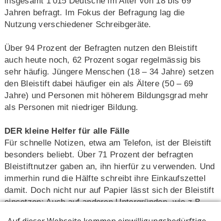
insgesamt 1'015 Deutsche im Alter von 18 bis 69
Jahren befragt. Im Fokus der Befragung lag die
Nutzung verschiedener Schreibgeräte.
Über 94 Prozent der Befragten nutzen den Bleistift
auch heute noch, 62 Prozent sogar regelmässig bis
sehr häufig. Jüngere Menschen (18 – 34 Jahre) setzen
den Bleistift dabei häufiger ein als Ältere (50 – 69
Jahre) und Personen mit höherem Bildungsgrad mehr
als Personen mit niedriger Bildung.
DER kleine Helfer für alle Fälle
Für schnelle Notizen, etwa am Telefon, ist der Bleistift
besonders beliebt. Über 71 Prozent der befragten
Bleistiftnutzer gaben an, ihn hierfür zu verwenden. Und
immerhin rund die Hälfte schreibt ihre Einkaufszettel
damit. Doch nicht nur auf Papier lässt sich der Bleistift
einsetzen: Auch auf anderen Untergründen, wie z.B.
Holz oder Tapete, zeigt der Allrounder sein Können. Am