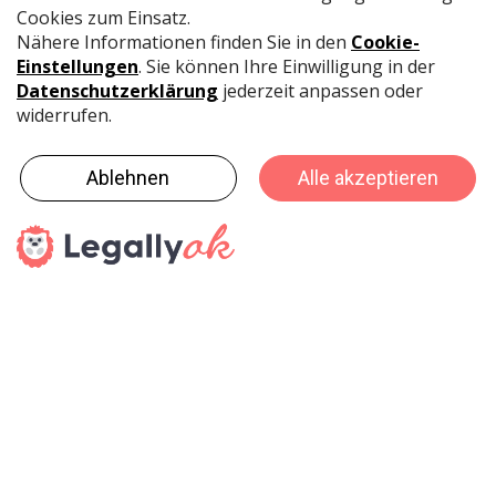
mit einem feuchten Tuch abwischen. «Lasst uns
gemeinsam das längste Fensterbild der Welt
zeichnen!», so lautet der Aufruf zu den
Fenstermalwochen. Mit der Aktion möchte edding die
Menschen einander näher bringen und dazu aufrufen,
sich mit Botschaften und Bildern über Fenster
mitzuteilen. Mitmachen ist ganz einfach: Fensterbild
malen, das Bild fotografieren und auf Social Media
unter #fenstermalwochen teilen oder das Foto in der
Fenstermalexpo auf der Website hochladen.
Unter allen Teilnehmern werden tolle Gewinne verlost.
Auf der Seite fenstermalwochen.de stehen attraktive
Schablonen in unterschiedlichsten
Schwierigkeitsstufen zur Verfügung, die auch vom
Handel als Give-away genutzt werden können. Auch
Händler selbst sind herzlich eingeladen, mitzumachen.
Einsendungen der Fensterbilder bitte per E-Mail an:
workshop
[at]
edding-vertrieb.de