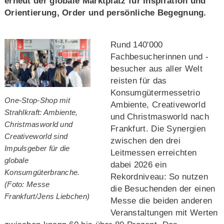
erneut der globale Marktplatz für Inspiration und
Orientierung, Order und persönliche Begegnung.
Rund 140'000
Fachbesucherinnen und -
besucher aus aller Welt
reisten für das
Konsumgütermessetrio
One-Stop-Shop mit
Ambiente, Creativeworld
Strahlkraft: Ambiente,
und Christmasworld nach
Christmasworld und
Frankfurt. Die Synergien
Creativeworld sind
zwischen den drei
Impulsgeber für die
Leitmessen erreichten
globale
dabei 2026 ein
Konsumgüterbranche.
Rekordniveau: So nutzen
(Foto: Messe
die Besuchenden der einen
Frankfurt/Jens Liebchen)
Messe die beiden anderen
Veranstaltungen mit Werten