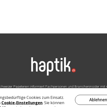
er Schweizer Papeterien informiert Fachpersonen und Brancheninsider mit
Branche.