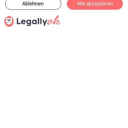
Capoduri & C. aus Italien, das brasilianische
Unternehmen Ibel und Moravia Consulting mit der
Marke Sharp aus Tschechien.
Einladende Workshops
Darüber hinaus hält das Online Live Event für alle
registrierten Branchenteilnehmer ein attraktives
Programm parat. An allen drei Tagen veranstalten
Unternehmen kreative Live Workshops und
interessante Produktpräsentationen. Mit dabei ist
beispielsweise der spanische Taschenanbieter Safta,
der Rucksäcke und Federetuis für die kommende
Back-to-School-Saison vorstellt. Außerdem zeigt das
Unternehmen Wacom, welche Vorteile seine Produkte
und die sogenannte „Digital Ink Technology“ Schülern
und Lehrern beim E-Learning bieten. In einem weiteren
Live Beitrag gibt Stabilo Tipps zum Thema
Handlettering. Insgesamt präsentiert die Insights-X