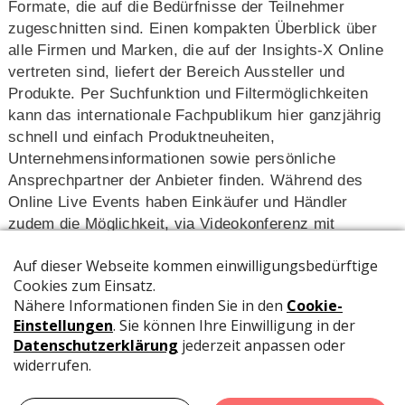
Formate, die auf die Bedürfnisse der Teilnehmer
zugeschnitten sind. Einen kompakten Überblick über
alle Firmen und Marken, die auf der Insights-X Online
vertreten sind, liefert der Bereich Aussteller und
Produkte. Per Suchfunktion und Filtermöglichkeiten
kann das internationale Fachpublikum hier ganzjährig
schnell und einfach Produktneuheiten,
Unternehmensinformationen sowie persönliche
Ansprechpartner der Anbieter finden. Während des
Online Live Events haben Einkäufer und Händler
zudem die Möglichkeit, via Videokonferenz mit
Vertretern der teilnehmenden Unternehmen persönlich
ins Gespräch zu kommen. Führende Markenhersteller
und Anbieter jeder Größe präsentieren sich auf der
Insights-X Online. Dazu zählen z. B. Edding, Faber-
Castell, der Häfft-Verlag, Han-Bürogeräte, Kolma,
Kum, Staedtler sowie Uhu. Auch Neuzugänge
verzeichnet der Veranstalter. Zu ihnen gehören 3M
Deutschland, Art Material International, Balma