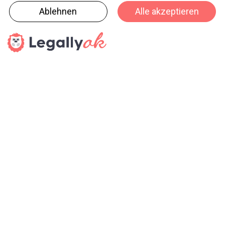
Sammelmappen. Darüber hinaus können sich die
Fachbesucher vom «Pen 68 brush» der Firma Stabilo
sowie von den neuen Füllern und Kugelschreibern aus
der «Grip Edition Gold und All Black» des Herstellers
Faber-Castell inspirieren lassen. Des Weiteren sind die
Unternehmen Aquarel mit «Aquarel DUO», einem
Wasserbecher mit integrierter Farbpalette, und Mintra
mit dem «Perfect Planner» aus der Reihe «Talias
Products» vertreten. Neben dem Hersteller Jakob
Maul, der Schreibplatten aus Hartfaser-Holz in
verschiedenen Farben und Größen präsentiert, setzt
die Firma History & Heraldry ihre «Echter Kerl Emaille
Becher» im Retro-Design auf der Sonderfläche in den
Fokus. Ausserdem können sich Einkäufer und Händler
über den «Active Schulrucksack» aus der «neoxx»-
Reihe von Undercover sowie über den «CUB Shoe»,
ein stehfähiges Multifunktions-Etui, von Cubbi
informieren.