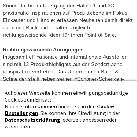
Sonderfläche im Übergang der Hallen 1 und 3C
praxisnahe Inspirationen auf Produktebene im Fokus.
Einkäufer und Händler erfassen Neuheiten damit direkt
auf einen Blick und erhalten zugleich
richtungsweisende Ideen für ihren Point of Sale.
Richtungsweisende Anregungen
Insgesamt elf nationale und internationale Aussteller
sind mit 13 Produkthighlights auf der Sonderfläche
#Inspiration vertreten. Das Unternehmen Baier &
Schneider stellt neben seinen «Schöner-Schenken-
Sets» für das kreative Verzieren von Geschenken und
der Zirkel-Reihe «PEAK» zudem mit «KNORR» einen
Radiergummi vor, der vor dem ersten Benutzen nach
eignen Wünschen geformt werden kann.
Während Pagna u. a. Ordner und Ringbücher aus der
neuen Schulserie «ZINE KULTUR» präsentiert, zeigt
der RNK-Verlag farbenfrohe Zeichen- und