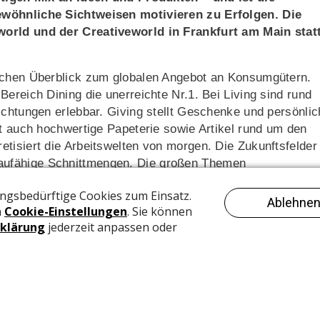
ewöhnliche Sichtweisen motivieren zu Erfolgen. Die
world und der Creativeworld in Frankfurt am Main statt
eichen Überblick zum globalen Angebot an Konsumgütern.
ereich Dining die unerreichte Nr.1. Bei Living sind rund
ichtungen erlebbar. Giving stellt Geschenke und persönlic
zt auch hochwertige Papeterie sowie Artikel rund um den
tisiert die Arbeitswelten von morgen. Die Zukunftsfelder
aufähige Schnittmengen. Die großen Themen
ure Retail und Digital Expansion of Trade begleiten die
nd die Suche nach neuen Geschäftspartner*innen gibt es
hristmasworld
und der
Creativeworld
in Frankfurt am Mai
len unter anderem der Ausbau und die Verschmelzung des
zu einem gemeinsamen Angebot.