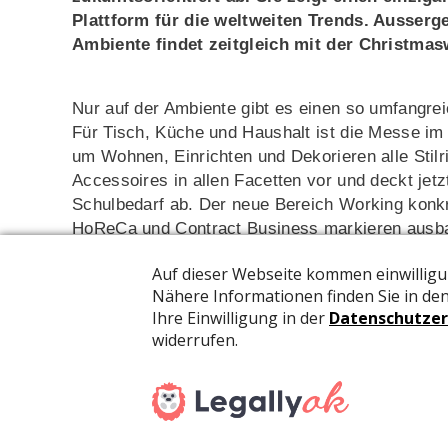
Plattform für die weltweiten Trends. Ausserg
Ambiente findet zeitgleich mit der Christmas
Nur auf der Ambiente gibt es einen so umfangr
Für Tisch, Küche und Haushalt ist die Messe im B
um Wohnen, Einrichten und Dekorieren alle Stilr
Accessoires in allen Facetten vor und deckt jet
Schulbedarf ab. Der neue Bereich Working konkre
HoReCa und Contract Business markieren ausb
Nachhaltigkeit, New Work, Design, Lifestyle, Fut
Veranstaltung. Für das Knüpfen von Kontakten u
hier die besten Verbindungen.
Der Konsumgütermarkt wird neu verortet
Die Ambiente findet ab 2023 zeitgleich mit der
C
statt und schafft so neue Synergien. Dazu zäh
Global Sourcing-Bereichs der drei Leitmessen 