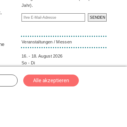
Jahr).
.
SENDEN
Veranstaltungen / Messen
he
16. - 18. August 2026
So - Di
ORNARIS
Bern
Die ORNARIS setzt Trends, Inspiration und
Design ins Rampenlicht. Vom 16. - 18.
August 2026 findet die ORNARIS wie
gewohnt in Bern statt.
02. - 04. Oktober 2026
n
Fr - So
HeroFest
Bern