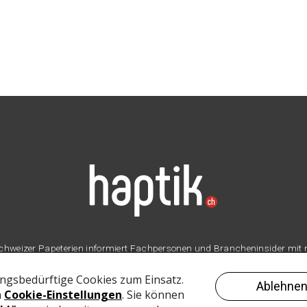
er Schweizer Papeterien informiert Fachpersonen und Brancheninsider mit
Branche.