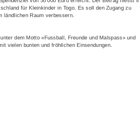
pendenziel von 50’000 Euro erreicht. Der Betrag fliesst i
tschland für Kleinkinder in Togo. Es soll den Zugang zu
m ländlichen Raum verbessern.
 unter dem Motto «Fussball, Freunde und Malspass» und
 mit vielen bunten und fröhlichen Einsendungen.