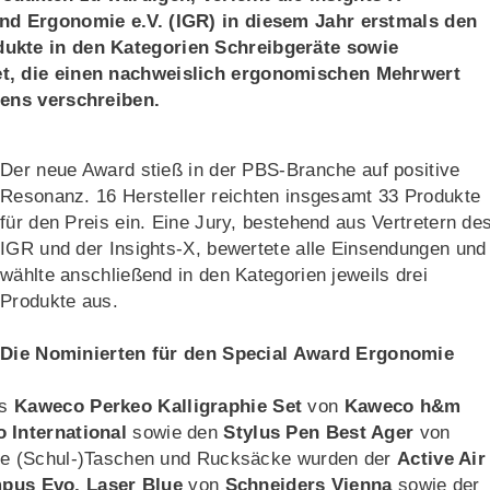
nd Ergonomie e.V. (IGR) in diesem Jahr erstmals den
ukte in den Kategorien Schreibgeräte sowie
t, die einen nachweislich ergonomischen Mehrwert
tens verschreiben.
Der neue Award stieß in der PBS-Branche auf positive
Resonanz. 16 Hersteller reichten insgesamt 33 Produkte
für den Preis ein. Eine Jury, bestehend aus Vertretern de
IGR und der Insights-X, bewertete alle Einsendungen und
wählte anschließend in den Kategorien jeweils drei
Produkte aus.
Die Nominierten für den Special Award Ergonomie
as
Kaweco Perkeo Kalligraphie Set
von
Kaweco h&m
o International
sowie den
Stylus Pen Best Ager
von
rie (Schul-)Taschen und Rucksäcke wurden der
Active Air
pus Evo, Laser Blue
von
Schneiders Vienna
sowie der