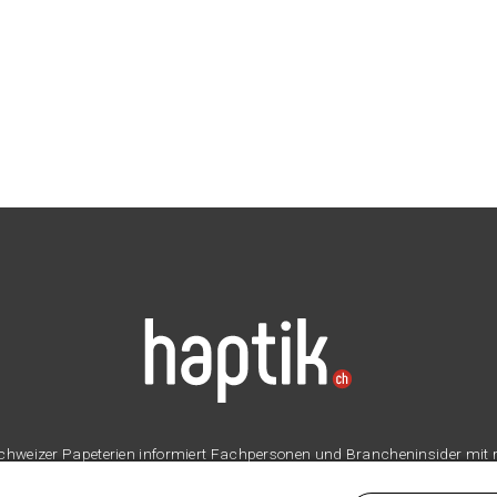
er Schweizer Papeterien informiert Fachpersonen und Brancheninsider mit
Branche.