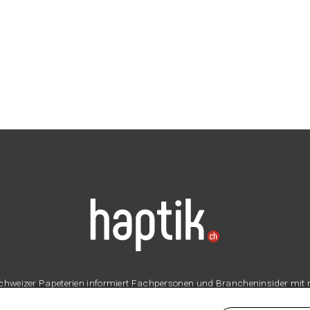
er Schweizer Papeterien informiert Fachpersonen und Brancheninsider mit
Branche.