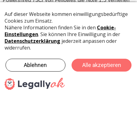
Powershred 73Ci von Fellowes die Note 1,5 verliehen
und zum Test-Sieger seines Vergleichs gekürt. Die
Meinung des Testers: «Der Fellowes Powershred 73Ci
erweist sich im Test als äusserst leistungsstarker und
schneller Helfer bei der Aktenvernichtung. Ausgestattet
mit einer vollautomatischen Papierstauauflösung
gehört er ausserdem zu den Geräten mit dem höchsten
Bedienkomfort der Testreihe.»
Preis-Leistungs-Sieger: HSM shredstar X10
Dem Aktenvernichter HSM shredstar X10 verlieh die
Jury die Note 1,7, kürte ihn zusätzlich zum Preis-
Leistungs-Sieger und fasste den Test wie folgt
zusammen: «Mit dem HSM shredstar X10 bekommen
Sie einen gleichermassen leistungsstarken wie
energieeffizienten Aktenvernichter. Auch der besonders
geräuscharme Betrieb überzeugt im Test. Ein solides
Gerät der mittleren Preisklasse für jedes Büro und den
heimischen Gebrauch.»