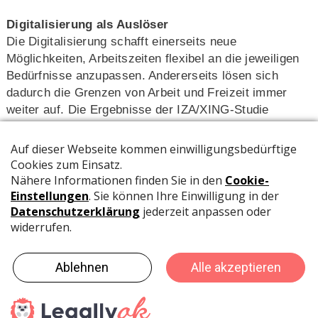
Digitalisierung als Auslöser
Die Digitalisierung schafft einerseits neue
Möglichkeiten, Arbeitszeiten flexibel an die jeweiligen
Bedürfnisse anzupassen. Andererseits lösen sich
dadurch die Grenzen von Arbeit und Freizeit immer
weiter auf. Die Ergebnisse der IZA/XING-Studie
zeigen: Nur noch bei jedem fünften Beschäftigten sind
diese Lebensbereiche klar voneinander getrennt.
Rund 64 Prozent der 1859 befragten Arbeitnehmerinnen
und Arbeitnehmer zwischen 25 und 54 Jahren gaben
an, in ihrer Freizeit Tätigkeiten nachzugehen, die eher
ihrer regulären Arbeitszeit zuzurechnen sind. Dazu
zählen beispielsweise das Beantworten geschäftlicher
E-Mails oder die Beschäftigung mit Fachliteratur. Vier
von zehn Arbeitnehmern verbringen damit mehr als
zwei Stunden pro Woche. Umgekehrt gaben zwei
Drittel der Befragten an, sich während ihrer Arbeitszeit
teilweise mit nichtgeschäftlichen Aktivitäten wie