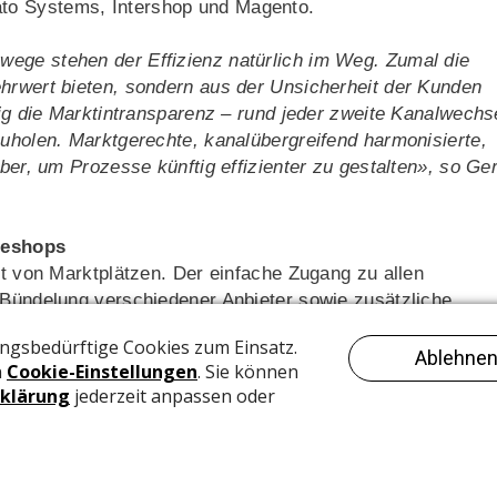
to Systems, Intershop und Magento.
ege stehen der Effizienz natürlich im Weg. Zumal die
ehrwert bieten, sondern aus der Unsicherheit der Kunden
fig die Marktintransparenz – rund jeder zweite Kanalwechs
zuholen. Marktgerechte, kanalübergreifend harmonisierte,
iber, um Prozesse künftig effizienter zu gestalten», so Ge
neshops
it von Marktplätzen. Der einfache Zugang zu allen
 Bündelung verschiedener Anbieter sowie zusätzliche
omplexität vieler Vorgänge. Zwar sind Onlineshops aktuel
2B-Kunden, allerdings müssen Händler damit rechnen, dass
 ihnen geringere Prozesskosten versprechen. Dem
 Händler dadurch entgegenwirken, dass sie sich über das
ten Services positionieren.
e digitale Self-Services, die den Kunden unterstützen,