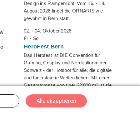
Design ins Rampenlicht. Vom 16. - 18.
August 2026 findet die ORNARIS wie
gewohnt in Bern statt.
02. - 04. Oktober 2026
el
Fr - So
HeroFest
Bern
ro
Das Herofest ist DIE Convention für
Gaming, Cosplay und Nerdkultur in der
Schweiz - der Hotspot für alle, die digitale
und fantastische Welten lieben. Mit einer
Gesamtgrösse von über 22'000 m² ist sie
l
ein Must-Attend für 2026.
22. - 25. Oktober 2026
Do - So
SPIEL
Essen
Die SPIEL Essen ist der zentrale Treffpunkt
für Spielefans, Verlage und Händler aus