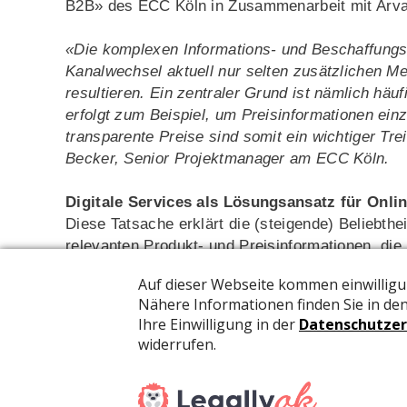
B2B» des ECC Köln in Zusammenarbeit mit Arva
«Die komplexen Informations- und Beschaffungsw
Kanalwechsel aktuell nur selten zusätzlichen M
resultieren. Ein zentraler Grund ist nämlich häu
erfolgt zum Beispiel, um Preisinformationen ein
transparente Preise sind somit ein wichtiger Tre
Becker, Senior Projektmanager am ECC Köln.
Digitale Services als Lösungsansatz für Onli
Diese Tatsache erklärt die (steigende) Beliebthe
relevanten Produkt- und Preisinformationen, die
Serviceangebote reduzieren unter anderem die K
noch die wichtigste digitale Anlaufstelle für B
Kunden zu Marktplätzen abwandern, wenn diese
Gefährdungspotenzial durch Marktplätze können
reine Produktangebot hinaus mit lösungsorientier
«Entlang der Customer Journey gibt es zahlreich