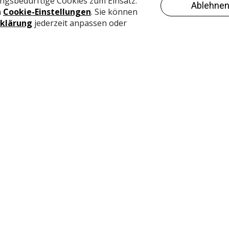
önnen. Es ist wichtig, jedes einzelne Büro nach den
stalten“, so Dan Molander, Sales Director bei Kinnarps.
o?
Unternehmen und Individuum unterschiedlich erfolgreich
nd räumlicher Flexibilität von Arbeit. Daraus ergeben sich
staltung von Büroräumen. Wenn Mitarbeiter zwei bis drei
eiten, ist ein eigener persönlicher Arbeitsplatz im Büro
ter kommen möglicherweise ins Büro, um im Team zu
m konzentriert zu arbeiten. Daraus erwächst die
täten verschiedene Umgebungen zu gestalten. Kinnarps
d strategischen Planung von Arbeitsplätzen und hat über 2
t.
ufzuzeigen, wie ein Unternehmen funktioniert und welche
und welche aus der Ferne ausgeführt werden könnten. Dab
werden, die das Büro als einen veränderbaren Ort betrachtet
t, kann beginnen, Veränderungen vorzunehmen und eine