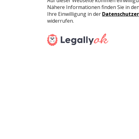
konzentrierte Einzelarbeit ins Büro kommen zu k
Bedürfnissen des jeweiligen Unternehmens zu ge
Was bedeutet diese neue Realität für das Bür
Auch wenn die Arbeit von zu Hause aus je nach 
ist, verfestigt sich der Wunsch nach zeitlicher u
neue Anforderungen an Arbeitsweisen und die Ge
Tage in der Woche von einem anderen Ort aus arb
keine kosteneffiziente Lösung. Einige Mitarbei
kollaborieren, während sich andere einfinden, u
Notwendigkeit, auf der Grundlage dieser Aktivi
verfügt über die Erfahrung in der Gestaltung un
Arbeitsplatzanalysen in ganz Europa durchgeführ
„Es ist wichtiger denn je, zu analysieren und a
Aktivitäten am besten im Büro erledigt werden 
sollte eine langfristige Perspektive entwickelt 
Nur wer Bedürfnisse und Anforderungen versteh