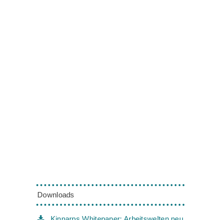
Downloads
Kinnarps Whitepaper: Arbeitswelten neu