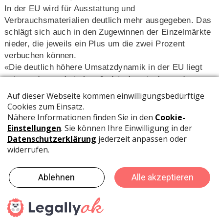
In der EU wird für Ausstattung und
Verbrauchsmaterialien deutlich mehr ausgegeben. Das
schlägt sich auch in den Zugewinnen der Einzelmärkte
nieder, die jeweils ein Plus um die zwei Prozent
verbuchen können.
«Die deutlich höhere Umsatzdynamik in der EU liegt
unter anderem darin begründet, dass insbesondere
osteuropäische Länder zwar nicht mehr am Anfang
ihrer wirtschaftlichen Entwicklung stehen, aber in den
Bereichen Büroausstattung und Verbrauchsmaterialien
noch einen starken Neubedarf aufweisen. In den
westlichen EU-Länder kann man eher eine leicht
rückläufige Entwicklung beobachten», so Uwe Krüger,
Senior Consultant am IFH Köln.
Vertrieb von Büromöbeln und PBS-Artikeln:
Fachhandel dominant
Insgesamt weisen die eng verwandten Teilmärkte der