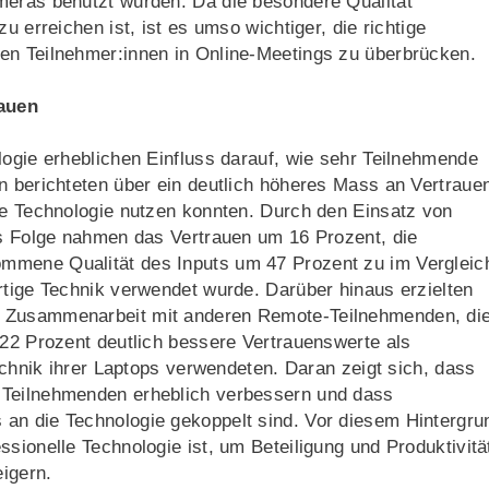
meras benutzt wurden. Da die besondere Qualität
u erreichen ist, ist es umso wichtiger, die richtige
en Teilnehmer:innen in Online-Meetings zu überbrücken.
rauen
logie erheblichen Einfluss darauf, wie sehr Teilnehmende
n berichteten über ein deutlich höheres Mass an Vertraue
le Technologie nutzen konnten. Durch den Einsatz von
ls Folge nahmen das Vertrauen um 16 Prozent, die
mmene Qualität des Inputs um 47 Prozent zu im Vergleic
rtige Technik verwendet wurde. Darüber hinaus erzielten
r Zusammenarbeit mit anderen Remote-Teilnehmenden, di
 22 Prozent deutlich bessere Vertrauenswerte als
technik ihrer Laptops verwendeten. Daran zeigt sich, dass
 Teilnehmenden erheblich verbessern und dass
an die Technologie gekoppelt sind. Vor diesem Hintergru
sionelle Technologie ist, um Beteiligung und Produktivitä
eigern.