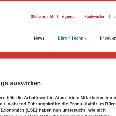
Stellenmarkt
Agenda
Fachwörter
L
News
Büro / Technik
Produkt
ings auswirken
ro hält die Arbeitswelt in Atem. Viele Mitarbeiter:inne
it, während Führungskräfte die Produktivität im Büro
 Economics (LSE) haben nun untersucht, wie sich