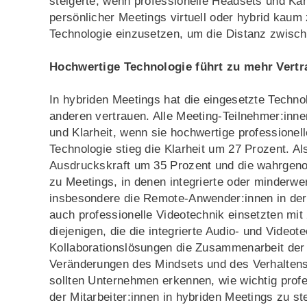
steigerte, wenn professionelle Headsets und Ka
persönlicher Meetings virtuell oder hybrid kaum z
Technologie einzusetzen, um die Distanz zwisch
Hochwertige Technologie führt zu mehr Vert
In hybriden Meetings hat die eingesetzte Techno
anderen vertrauen. Alle Meeting-Teilnehmer:inne
und Klarheit, wenn sie hochwertige professionel
Technologie stieg die Klarheit um 27 Prozent. A
Ausdruckskraft um 35 Prozent und die wahrgeno
zu Meetings, in denen integrierte oder minderwe
insbesondere die Remote-Anwender:innen in de
auch professionelle Videotechnik einsetzten mit
diejenigen, die die integrierte Audio- und Video
Kollaborationslösungen die Zusammenarbeit der
Veränderungen des Mindsets und des Verhaltens 
sollten Unternehmen erkennen, wie wichtig profes
der Mitarbeiter:innen in hybriden Meetings zu st