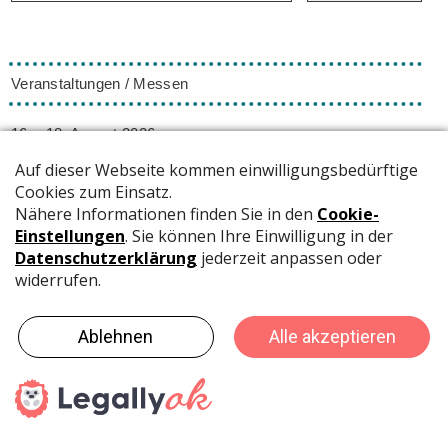
Veranstaltungen / Messen
16. - 18. August 2026
So - Di
ORNARIS
Bern
Die ORNARIS setzt Trends, Inspiration und Design ins
Rampenlicht. Vom 16. - 18. August 2026 findet die
ORNARIS wie gewohnt in Bern statt.
02. - 04. Oktober 2026
Fr - So
HeroFest
Bern
Das Herofest ist DIE Convention für Gaming, Cosplay und
Nerdkultur in der Schweiz - der Hotspot für alle, die digitale
und fantastische Welten lieben. Mit einer Gesamtgrösse von