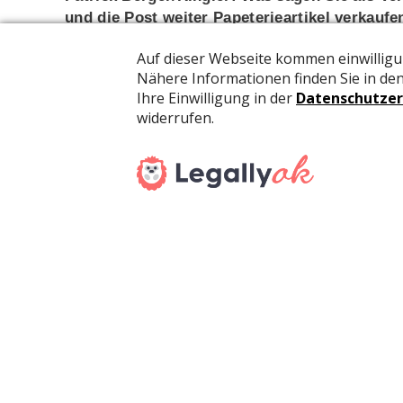
und die Post weiter Papeterieartikel verkaufe
Thomas Köhler: «Nachdem der Bund unsere Sorti
ganz klar zu einer Wettbewerbsverzerrung durch
akzeptiert werden. Auch machen bereits erste F
Sortimente mit Begründung Corona-Virus.»
Was haben Sie für Reaktionen von Ihren Mitg
«Unsere Mitglieder sind verunsichert. Es fehlen
entstehen mehr Gerüchte und Unsicherheiten ob 
Freude und Frust gleichzeitig; Freude, dass wi
Frust, dass wir diesen aber nicht abdecken kö
Was fordern Sie?
«Es ist schwierig, diese Frage umfassend zu bea
Information und Regelungen, welche für alle Bran
Wenn wir nicht öffnen dürfen, sollte es auch den 
Papeterieartikel zu verkaufen, da in diesen Kan
eigene Kosten ausbildet.»