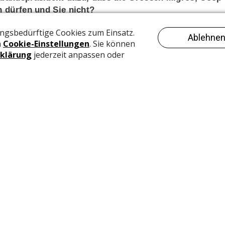
n dürfen und Sie nicht?
mente als «täglichen Bedarf» deklarierte, kommt es hier
 Bevorteilung gewisser Kanäle. Dies kann so nicht
irmen aktiv Werbung auf der Homepage für Papeterieartike
liedern?
 Informationen und dank der Spezifizierung von vorgestern
man nun offen haben darf oder nicht. Somit herrscht
r als wichtiger «täglicher Bedarf» wahrgenommen werden.
nnen und unsere Aufgaben wahrnehmen können.»
ntworten, aber wir fordern einerseits eine klarere
chen gelten, welche als «täglicher Bedarf» deklariert sind
Grossisten, Tankstellen, Kiosken, etc. nicht erlaubt sein,
älen auch die Fachpersonen fehlen, welche der Verband au