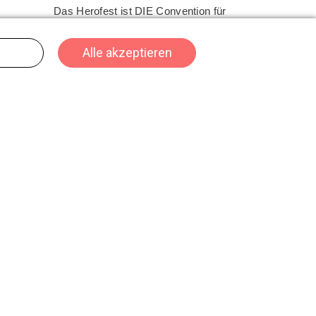
Das Herofest ist DIE Convention für
Gaming, Cosplay und Nerdkultur in der
Schweiz - der Hotspot für alle, die digitale
und fantastische Welten lieben. Mit einer
l-
Gesamtgrösse von über 22'000 m² ist sie
ein Must-Attend für 2026.
22. - 25. Oktober 2026
Do - So
SPIEL
Essen
Die SPIEL Essen ist der zentrale Treffpunkt
für Spielefans, Verlage und Händler aus
aller Welt. Ob Familienklassiker, innovative
Neuheiten oder spannende Strategietitel –
die SPIEL bietet eine einzigartige Vielfalt an
.
Spielen für alle Altersgruppen und
Interessen.
f