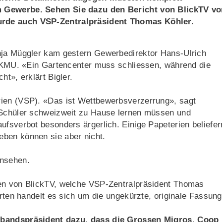
m Gewerbe. Sehen Sie dazu den Bericht von BlickTV v
urde auch VSP-Zentralpräsident Thomas Köhler.
nja Müggler kam gestern Gewerbedirektor Hans-Ulrich
ür KMU. «Ein Gartencenter muss schliessen, während die
ht», erklärt Bigler.
rien (VSP). «Das ist Wettbewerbsverzerrung», sagt
e Schüler schweizweit zu Hause lernen müssen und
ufsverbot besonders ärgerlich. Einige Papeterien beliefer
eben können sie aber nicht.
nsehen.
gen von BlickTV, welche VSP-Zentralpräsident Thomas
orten handelt es sich um die ungekürzte, originale Fassung
erbandspräsident dazu, dass die Grossen Migros, Coop