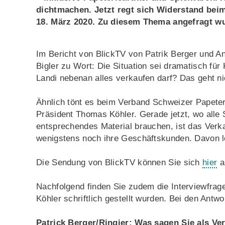
dichtmachen. Jetzt regt sich Widerstand bei
18. März 2020. Zu diesem Thema angefragt w
Im Bericht von BlickTV von Patrik Berger und A
Bigler zu Wort: Die Situation sei dramatisch f
Landi nebenan alles verkaufen darf? Das geht nic
Ähnlich tönt es beim Verband Schweizer Papete
Präsident Thomas Köhler. Gerade jetzt, wo all
entsprechendes Material brauchen, ist das Verka
wenigstens noch ihre Geschäftskunden. Davon l
Die Sendung von BlickTV können Sie sich
hier
a
Nachfolgend finden Sie zudem die Interviewfra
Köhler schriftlich gestellt wurden. Bei den Antw
Patrick Berger/Ringier: Was sagen Sie als V