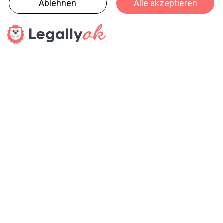
tungsintensiveren Verkaufsgeschäftes. Die Swiss
Retail Federation hält fest, dass die bestehen-den
Schutzkonzepte im Detailhandel auch ohne
Kapazitätsbeschränkungen ausreichend sind.
Swiss Retail Federation
haptik.ch-Newsletter
Bleiben Sie auf dem Laufenden
Melden Sie sich gleich für unseren Newsletter an und
verpassen Sie keine Neuigkeiten aus der Branche (23x pro
Jahr).
SENDEN