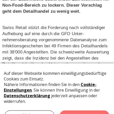
Non-Food-Bereich zu lockern. Dieser Vorschlag
geht dem Detailhandel zu wenig weit.
Swiss Retail stützt die Forderung nach vollständiger
Aufhebung auf eine durch die GFO Unter-
nehmensberatung vorgenommene Datenanalyse zum
Infektionsgeschehen bei 49 Firmen des Detailhandels
mit 38'000 Angestellten. Die schweizweite Auswertung
zeigt, dass die Inzidenz bei den Angestellten des
Detailhandels über den Untersuchungszeitraum des
ganzen Jahres 2020 unter dem schweizerischen
Durchschnitt lag. Eingeschlossen ist in den Zahlen
auch die erste Welle zu Jahresbeginn, bei der keine
Maskenpflicht und anfänglich auch nur geringe
Beschrän-kungen in den Verkaufsgeschäften galten.
Bemerkenswert ist auch die Tatsache, dass selbst der
Non-Food-Bereich tiefere Fallzahlen als der
Bevölkerungsdurchschnitt aufweist, trotz des bera-