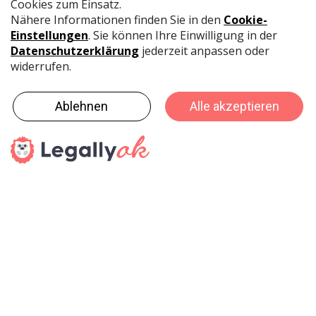
intelligentem Spielzeug. Zudem sind Erwachsenen, die
eine Leidenschaft für Spielzeug haben, sogenannte
Kidults, eine wachsende Zielgruppe.
Intelligentes Spielzeug nutzt Technologien wie das
Internet der Dinge (IoT) und intelligente Geräte, um die
Lernerfahrung von Kindern zu verbessern. Darüber
hinaus hat das Aufkommen der Massendigitalisierung
und der sozialen Vernetzung neue Möglichkeiten für
das Wachstum des Spielzeugmarktes eröffnet.
Spielwaren Verband Schweiz (SVS)/pd
haptik.ch-Newsletter
Bleiben Sie auf dem Laufenden