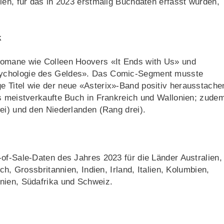
ien, für das in 2023 erstmalig Buchdaten erfasst wurden,
k
Romane wie Colleen Hoovers «It Ends with Us» und
sychologie des Geldes». Das Comic-Segment musste
 Titel wie der neue «Asterix»-Band positiv herausstache
as meistverkaufte Buch in Frankreich und Wallonien; zude
ei) und den Niederlanden (Rang drei).
of-Sale-Daten des Jahres 2023 für die Länder Australien,
ch, Grossbritannien, Indien, Irland, Italien, Kolumbien,
nien, Südafrika und Schweiz.