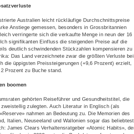
satzverluste
trierte Australien leicht rückläufige Durchschnittspreise
arke Anstiege gemessen, besonders in Grossbritannien
leich verringerte sich die verkaufte Menge in neun der 16
ch signifikanten Einfluss die steigenden Preise auf die
ils deutlich schwindenden Stückzahlen kompensieren zu
rika: Das Land verzeichnete zwar die größten Verluste be
h die üppigsten Preissteigerungen (+9,6 Prozent) erzielt,
,2 Prozent zu Buche stand.
ien boomen
sraten gehörten Reiseführer und Gesundheitstitel, die
zweistellig zulegten. Auch Literatur in Englisch (als
s «Reserve» nahmen an Bedeutung zu. Die Memorien des
nd, Italien, Neuseeland und Wallonien sogar das beliebtes
ich: James Clears Verhaltensratgeber «Atomic Habits», de