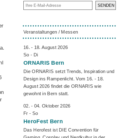
SENDEN
er
Veranstaltungen / Messen
16. - 18. August 2026
a.
So - Di
hl
ORNARIS
Bern
Die ORNARIS setzt Trends, Inspiration und
6
Design ins Rampenlicht. Vom 16. - 18.
August 2026 findet die ORNARIS wie
on
gewohnt in Bern statt.
r
02. - 04. Oktober 2026
Fr - So
HeroFest
Bern
Das Herofest ist DIE Convention für
Gaming, Cosplay und Nerdkultur in der