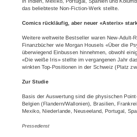
in Indien, Mexiko, Portugal, Spanien und Kolumb
das beliebteste Non-Fiction-Werk stellte.
Comics rückläufig, aber neuer «Asterix» star
Weitere weltweite Bestseller waren New-Adult-
Finanzbücher wie Morgan Housels «Über die P
überwiegend Einbussen hinnehmen, obwohl einige
«Die weiße Iris» stellte im vergangenen Jahr d
winkten Top-Positionen in der Schweiz (Platz zw
Zur Studie
Basis der Auswertung sind die physischen Point-
Belgien (Flandern/Wallonien), Brasilien, Frankrei
Mexiko, Niederlande, Neuseeland, Portugal, Spa
Pressedienst