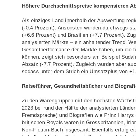
Höhere Durchschnittspreise kompensieren Ab
Als einziges Land innerhalb der Auswertung regis
(-0,4 Prozent). Ansonsten wurden durchwegs st
(+6,6 Prozent) und Brasilien (+7,7 Prozent). Zug
analysierten Märkte – ein anhaltender Trend. Wel
Gesamtperformance der Märkte haben, um die te
können, zeigt sich besonders am Beispiel Südaf
Absatz (-7,7 Prozent). Zugleich wurden aber auc
sodass unter dem Strich ein Umsatzplus von +1
Reiseführer, Gesundheitsbücher und Biograf
Zu den Warengruppen mit den höchsten Wachstum
2023 bei rund der Hälfte der analysierten Länder 
Fremdsprache) und Biografien wie Prinz Harry
britischen Royals waren in Grossbritannien, Irla
Non-Fiction-Buch insgesamt. Ebenfalls erfolgre