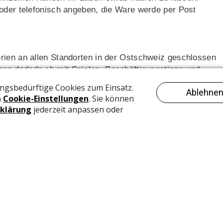
 oder telefonisch angeben, die Ware werde per Post
rien an allen Standorten in der Ostschweiz geschlossen
op dadodo.ch mit Spielen, Beschäftigungstipps und
n viele von uns ab sofort viel mehr Zeit zu Hause, beim
atrick Ammann, Inhaber der Pius Schäfler AG, zu lesen:
tsplätze zu schützen und Halt zu bieten für unsere
ichkeit in diesen schwierigen Zeiten das Business
 ich aber als 4-facher Familienvater was es bedeutet,
ftigen. Wir als Pius Schäfler möchten als regionales
trag dazu leisten.»