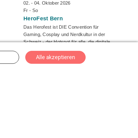
02. - 04. Oktober 2026
Fr - So
HeroFest
Bern
Das Herofest ist DIE Convention für
Gaming, Cosplay und Nerdkultur in der
Schweiz - der Hotspot für alle, die digitale
und fantastische Welten lieben. Mit einer
Gesamtgrösse von über 22'000 m² ist sie
ein Must-Attend für 2026.
22. - 25. Oktober 2026
Do - So
SPIEL
Essen
Die SPIEL Essen ist der zentrale Treffpunkt
für Spielefans, Verlage und Händler aus
aller Welt. Ob Familienklassiker, innovative
Neuheiten oder spannende Strategietitel –
die SPIEL bietet eine einzigartige Vielfalt an
Spielen für alle Altersgruppen und