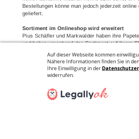
Bestellungen könne man jedoch jederzeit online
geliefert.
Sortiment im Onlineshop wird erweitert
Pius Schäfler und Markwalder haben ihre Papete
und haben umgehend das Sortiment auf ihrem Sh
Geschenkideen erweitert. Schliesslich verbringe
Arbeiten oder allgemein mit der Familie.
Auf der Firmenwebsite ist folgendes Zitat von P
«Natürlich geht es uns auch darum, unsere Arbei
Mitarbeiter. Das Shop-Angebot gibt uns die Mögl
aufrechtzuerhalten. Auf der anderen Seite weiss
Kinder zu Hause zu haben und sinnvoll zu beschä
Unternehmen in der Region Ostschweiz einen Bei