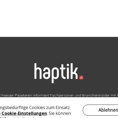
er Schweizer Papeterien informiert Fachpersonen und Brancheninsider mit
Branche.