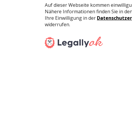
führen weniger stationäre Geschäfte und leerst
den betroffenen Ortszentren.
Verkaufsflächen werden flexibler und Pop-ups
Um dem entgegen zu wirken, findet vermehrt ei
Retail-Flächen bei Mischnutzung werden erneut a
Restaurants, aber auch Friseure, Kosmetiksalons
Verkaufsflächenformen könnten gemäss den Öko
Retailer anlocken. In den letzten Jahren hat sic
mehr als verdoppelt.
Gemäss der Expertenumfrage von Fuhrer & Hotz
einer Flexibilisierung der Schweizer Retail-Fläc
Kriterien wie gesetzliche Rahmenbedingungen bei
Öffnungszeiten. Pop-up-Konzepte sind eine Form
Geschäftskonzepte unter realen und zeitlich be
Point-of-Sale-Marketings oder der Zwischennutz
Indessen liegt das Potenzial von Pop-ups gemäs
allem an Standorten mit hoher Kundenfrequenz. In
Strukturwandel in der Detailhandelsbranche.