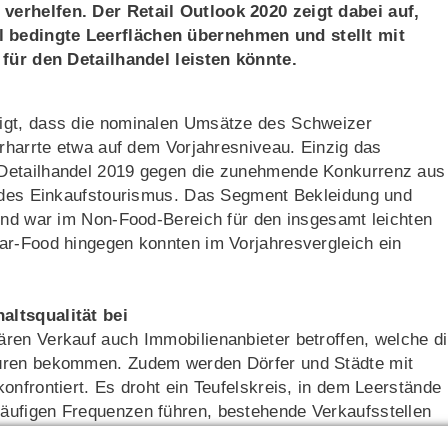
verhelfen. Der Retail Outlook 2020 zeigt dabei auf,
 bedingte Leerflächen übernehmen und stellt mit
 für den Detailhandel leisten könnte.
igt, dass die nominalen Umsätze des Schweizer
erharrte etwa auf dem Vorjahresniveau. Einzig das
 Detailhandel 2019 gegen die zunehmende Konkurrenz aus
t des Einkaufstourismus. Das Segment Bekleidung und
und war im Non-Food-Bereich für den insgesamt leichten
ear-Food hingegen konnten im Vorjahresvergleich ein
altsqualität bei
ren Verkauf auch Immobilienanbieter betroffen, welche d
üren bekommen. Zudem werden Dörfer und Städte mit
onfrontiert. Es droht ein Teufelskreis, in dem Leerstände
äufigen Frequenzen führen, bestehende Verkaufsstellen
ächen noch schwieriger zu vermieten sind. Schlussendli