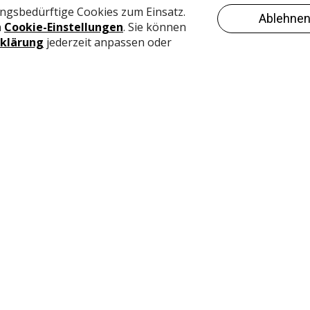
ehende Flächen zu einer Senkung der Aufenthaltsqualität in
 erhalten Auftrieb
ne Umnutzung statt. Lediglich 20 % der ausgeschriebenen
n Detailhändler vermietet. Stattdessen ziehen vor allem
 oder Büronutzende ein. Flexible und innovative
nomen der Credit Suisse in Zukunft wieder vermehrt
h die Inserierung von flexiblen Verkaufsflächen denn auch
 besteht auch auf der Nachfrageseite der Wunsch nach
hen in Bezug auf Mietkonditionen, Infrastruktur oder sonst
spielsweise für die Anpassung der erlaubten
 flexibler Mietkonditionen. Sie dienen dem Testen neuer
schränkten Verkaufsbedingungen, der Erweiterung des
ung respektive Überbrückung zwischen zwei Mietverträge
s Umfrage und Analyse inserierter Verkaufsflächen vor
sofern gelten sie nicht als Allheilmittel gegen den