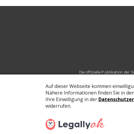
Die offizielle Publikation d
©
rubmedia AG
-
Umsetzung: MADLAB