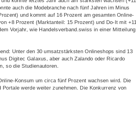
e und konnte letztes Jahr auch am stärksten wachsen (+1
onnte auch die Modebranche nach fünf Jahren im Minus
5 Prozent) und kommt auf 16 Prozent am gesamten Online-
n +8 Prozent (Marktanteil: 15 Prozent) und Do-It mit +1
 dem Vorjahr, wie Handelsverband.swiss in einer Mitteilung
hend: Unter den 30 umsatzstärksten Onlineshops sind 13
imus Digitec Galaxus, aber auch Zalando oder Ricardo
, so die Studienautoren.
Online-Konsum um circa fünf Prozent wachsen wird. Die
d Portale werde weiter zunehmen. Die Konkurrenz von