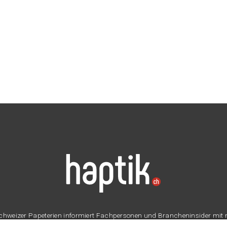
er Schweizer Papeterien informiert Fachpersonen und Brancheninsider mit