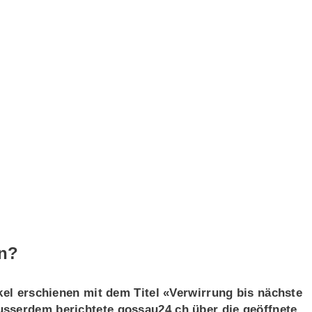
en?
kel erschienen mit dem Titel «Verwirrung bis nächste
sserdem berichtete gossau24.ch über die geöffnete