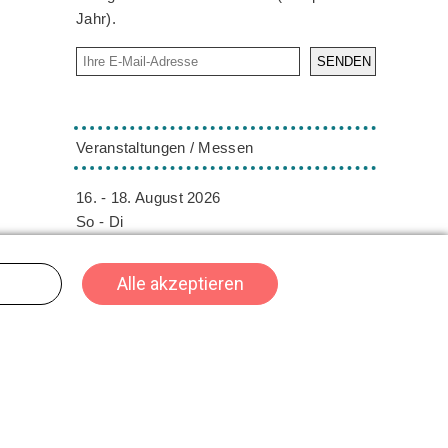
Jahr).
SENDEN
Veranstaltungen / Messen
16. - 18. August 2026
So - Di
ORNARIS
Bern
Die ORNARIS setzt Trends, Inspiration und
Design ins Rampenlicht. Vom 16. - 18.
August 2026 findet die ORNARIS wie
gewohnt in Bern statt.
02. - 04. Oktober 2026
Fr - So
HeroFest
Bern