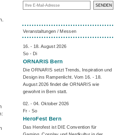
SENDEN
n.
Veranstaltungen / Messen
16. - 18. August 2026
So - Di
-
ORNARIS
Bern
Die ORNARIS setzt Trends, Inspiration und
Design ins Rampenlicht. Vom 16. - 18.
August 2026 findet die ORNARIS wie
gewohnt in Bern statt.
02. - 04. Oktober 2026
h
Fr - So
n:
HeroFest
Bern
Das Herofest ist DIE Convention für
n
Gaming, Cosplay und Nerdkultur in der