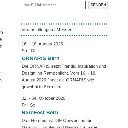
i
SENDEN
Veranstaltungen / Messen
en
e
16. - 18. August 2026
en
So - Di
ORNARIS
Bern
Die ORNARIS setzt Trends, Inspiration und
Design ins Rampenlicht. Vom 16. - 18.
er
August 2026 findet die ORNARIS wie
m
gewohnt in Bern statt.
02. - 04. Oktober 2026
Fr - So
HeroFest
Bern
Das Herofest ist DIE Convention für
Gaming, Cosplay und Nerdkultur in der