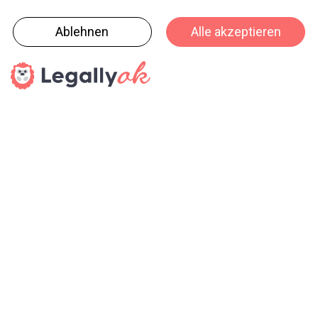
wird auf der Seite
www.edding.com/fenstermalwochen
Schritt für
Schritt erklärt.
Weitere Infos erteilt Ihnen gerne:
KOELLMANN AG, CH-8800 Thalwil
Tel. 044 723 70 80,
info
[at]
koellmann.ch
www.koellmann.ch
haptik.ch-Newsletter
Bleiben Sie auf dem Laufenden
Melden Sie sich gleich für unseren Newsletter an und
verpassen Sie keine Neuigkeiten aus der Branche (23x pro
Jahr).