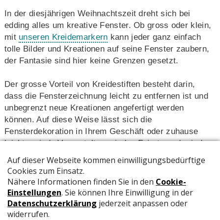
In der diesjährigen Weihnachtszeit dreht sich bei
edding alles um kreative Fenster. Ob gross oder klein,
mit
unseren Kreidemarkern
kann jeder ganz einfach
tolle Bilder und Kreationen auf seine Fenster zaubern,
der Fantasie sind hier keine Grenzen gesetzt.
Der grosse Vorteil von Kreidestiften besteht darin,
dass die Fensterzeichnung leicht zu entfernen ist und
unbegrenzt neue Kreationen angefertigt werden
können. Auf diese Weise lässt sich die
Fensterdekoration in Ihrem Geschäft oder zuhause
leicht an jede Veranstaltung, jeden Feiertag oder jede
Jahreszeit anpassen.
An den Fenstermalwochen kann jeder ganz einfach
teilnehmen: Sie kreieren Ihr eigenes Xmas-Fenster,
posten das Bild oder senden es ein und haben so die
Chance auf tolle Preise. Die Teilnahme am Wettbewerb