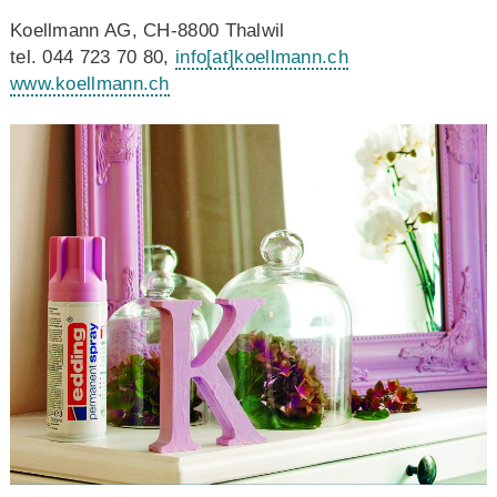
Koellmann AG, CH-8800 Thalwil
tel. 044 723 70 80,
info
[at]
koellmann.ch
www.koellmann.ch