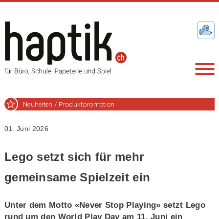
Neuheiten / Produktpromotion
01. Juni 2026
Lego setzt sich für mehr
gemeinsame Spielzeit ein
Unter dem Motto «Never Stop Playing» setzt Lego
rund um den World Play Day am 11. Juni ein