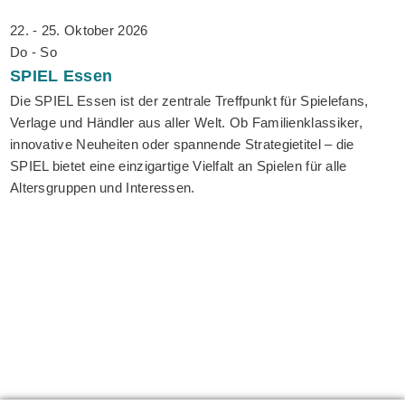
22. - 25. Oktober 2026
Do - So
SPIEL
Essen
Die SPIEL Essen ist der zentrale Treffpunkt für Spielefans,
Verlage und Händler aus aller Welt. Ob Familienklassiker,
innovative Neuheiten oder spannende Strategietitel – die
SPIEL bietet eine einzigartige Vielfalt an Spielen für alle
Altersgruppen und Interessen.