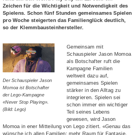
Zeichen für die Wichtigkeit und Notwendigkeit des
Spielens. Schon fünf Stunden gemeinsames Spielen
pro Woche steigerten das Familienglück deutlich,
so der Klemmbausteinhersteller.
Gemeinsam mit
Schauspieler Jason Momoa
als Botschafter ruft die
Kampagne Familien
weltweit dazu auf,
Der Schauspieler Jason
gemeinsames Spielen
Momoa ist Botschafter
stärker in den Alltag zu
der Lego-Kampagne
integrieren. Spielen sei
«Never Stop Playing».
schon immer ein wichtiger
(Bild: Lego)
Teil seines Lebens
gewesen, wird Jason
Momoa in ener Mitteilung von Lego zitiert. «Genau das
wünsche ich allen Familien: mehr Raum für Fantasie,