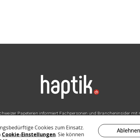
er Schweizer Papeterien informiert Fachpersonen und Brancheninsider mit
Branche.