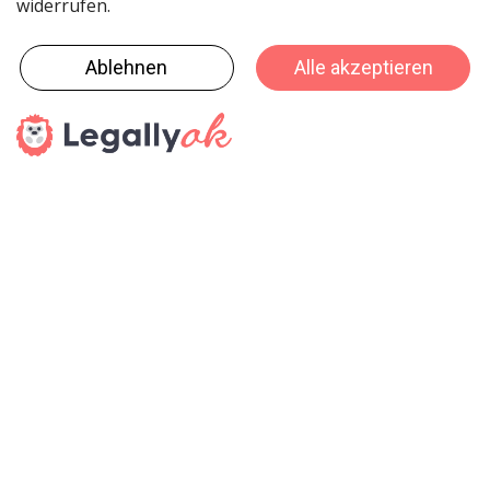
Veranstaltungen / Messen
16. - 18. August 2026
So - Di
ORNARIS
Bern
Die ORNARIS setzt Trends, Inspiration und Design ins
Rampenlicht. Vom 16. - 18. August 2026 findet die
ORNARIS wie gewohnt in Bern statt.
02. - 04. Oktober 2026
Fr - So
HeroFest
Bern
Das Herofest ist DIE Convention für Gaming, Cosplay und
Nerdkultur in der Schweiz - der Hotspot für alle, die digitale
und fantastische Welten lieben. Mit einer Gesamtgrösse von
über 22'000 m² ist sie ein Must-Attend für 2026.
22. - 25. Oktober 2026
Do - So