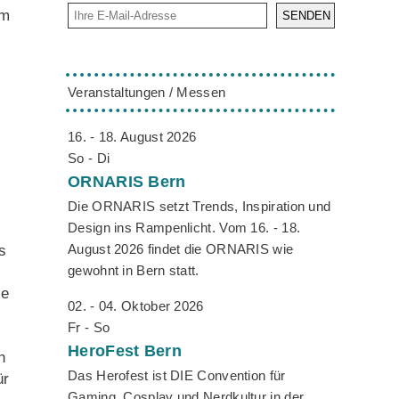
em
SENDEN
Veranstaltungen / Messen
16. - 18. August 2026
So - Di
ORNARIS
Bern
Die ORNARIS setzt Trends, Inspiration und
Design ins Rampenlicht. Vom 16. - 18.
August 2026 findet die ORNARIS wie
s
gewohnt in Bern statt.
te
02. - 04. Oktober 2026
Fr - So
HeroFest
Bern
n
Das Herofest ist DIE Convention für
ür
Gaming, Cosplay und Nerdkultur in der