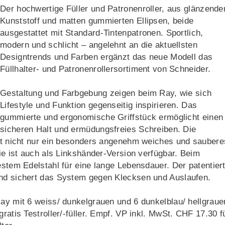
Der hochwertige Füller und Patronenroller, aus glänzend
Kunststoff und matten gummierten Ellipsen, beide
ausgestattet mit Standard-Tintenpatronen. Sportlich,
modern und schlicht – angelehnt an die aktuellsten
Designtrends und Farben ergänzt das neue Modell das
Füllhalter- und Patronenrollersortiment von Schneider.
Gestaltung und Farbgebung zeigen beim Ray, wie sich
Lifestyle und Funktion gegenseitig inspirieren. Das
gummierte und ergonomische Griffstück ermöglicht einen
sicheren Halt und ermüdungsfreies Schreiben. Die
ert nicht nur ein besonders angenehm weiches und saubere
Sie ist auch als Linkshänder-Version verfügbar. Beim
estem Edelstahl für eine lange Lebensdauer. Der patentier
und sichert das System gegen Klecksen und Auslaufen.
lay mit 6 weiss/ dunkelgrauen und 6 dunkelblau/ hellgraue
ratis Testroller/-füller. Empf. VP inkl. MwSt. CHF 17.30 f