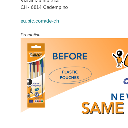
Via al Mulino 22a
CH- 6814 Cadempino
eu.bic.com/de-ch
Promotion