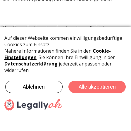
Das Sozo Sortiment umfasst mehrere Artikel:
Bilderrahmen Kit
Kissen Kit
Wandkunst Kit
Wandbild Kit zum weben
Eine ausführliche Video Anleitung findest du
hier
.
Bezugsquelle:
creanorm polypins gmbh
Bahnhofstrasse 5
9434 Au-SG