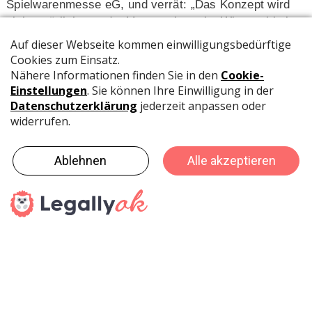
Spielwarenmesse eG, und verrät: „Das Konzept wird
sich natürlich von der Veranstaltung im Winter abheben
und auf die Bedürfnisse der Aussteller und Besucher
zum veränderten Termin abzielen.“ Bereits mit der
neuen Laufzeit von Dienstag bis Samstag kommt die
Messe dem Wunsch vieler Händler und Einkäufer
entgegen, einen Werktag mehr zu nutzen. Bei der
inhaltlichen Ausrichtung unterstützt die Industrie das
Vorhaben des Gastgebers, ein sinnreiches Angebot an
Informationen und Produktneuheiten vorzustellen. Das
Weihnachtsgeschäft spielt ebenso eine Rolle wie der
Ausblick auf das kommende Geschäftsjahr.
Einzelheiten zum Konzept gibt die Spielwarenmesse
eG im Laufe der kommenden Monate bekannt. Als
zusätzliche Serviceleistung halten die Webseite
www.spielwarenmesse.de
sowie die Spielwarenmesse
App ganzjährig Informationen für die gesamte
Spielwarenbranche bereit und werden kontinuierlich