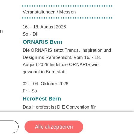
Veranstaltungen / Messen
16. - 18. August 2026
en
So - Di
ORNARIS
Bern
Die ORNARIS setzt Trends, Inspiration und
Design ins Rampenlicht. Vom 16. - 18.
August 2026 findet die ORNARIS wie
gewohnt in Bern statt.
02. - 04. Oktober 2026
Fr - So
HeroFest
Bern
Das Herofest ist DIE Convention für
Gaming, Cosplay und Nerdkultur in der
Schweiz - der Hotspot für alle, die digitale
und fantastische Welten lieben. Mit einer