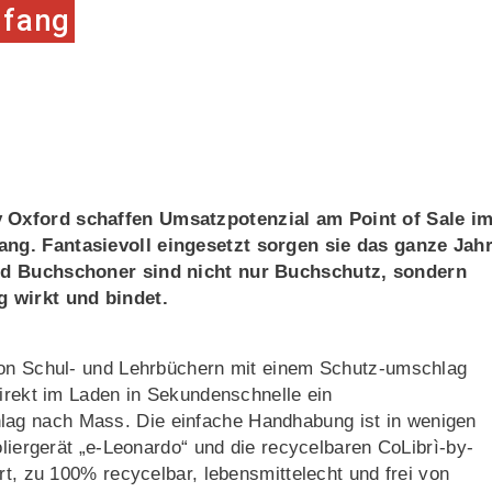
nfang
 Oxford schaffen Umsatzpotenzial am Point of Sale i
ng. Fantasievoll eingesetzt sorgen sie das ganze Jah
ord Buchschoner sind nicht nur Buchschutz, sondern
g wirkt und bindet.
 von Schul- und Lehrbüchern mit einem Schutz-umschlag
direkt im Laden in Sekundenschnelle ein
ag nach Mass. Die einfache Handhabung ist in wenigen
oliergerät „e-Leonardo“ und die recycelbaren CoLibrì-by-
rt, zu 100% recycelbar, lebensmittelecht und frei von