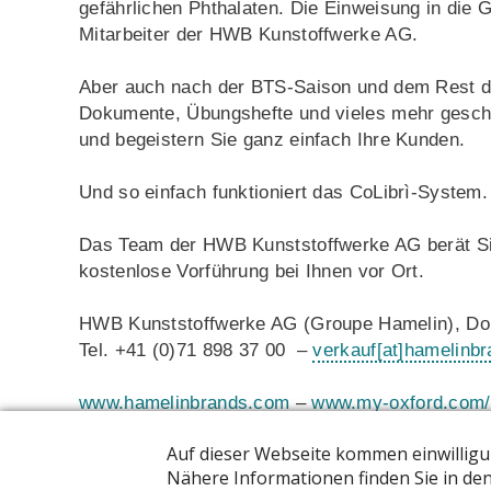
gefährlichen Phthalaten. Die Einweisung in die G
Mitarbeiter der HWB Kunstoffwerke AG.
Aber auch nach der BTS-Saison und dem Rest d
Dokumente, Übungshefte und vieles mehr geschü
und begeistern Sie ganz einfach Ihre Kunden.
Und so einfach funktioniert das CoLibrì-System
Das Team der HWB Kunststoffwerke AG berät Sie
kostenlose Vorführung bei Ihnen vor Ort.
HWB Kunststoffwerke AG (Groupe Hamelin), Dor
Tel. +41 (0)71 898 37 00 –
verkauf
[at]
hamelinb
www.hamelinbrands.com
–
www.my-oxford.com/
Follow us on Instagram:
oxfordgeneration_ch