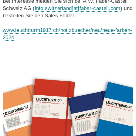
Bei Interesse melden Sie sich bei A.W. Faber-Castell
Schweiz AG (
info.switzerland
[at]
faber-castell.com
) und
bestellen Sie den Sales Folder.
www.leuchtturm1917.ch/notizbuecher/neu/neue-farben-
2024