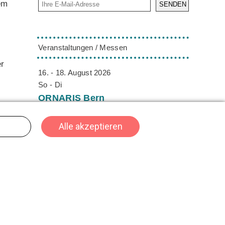
em
SENDEN
Veranstaltungen / Messen
er
16. - 18. August 2026
So - Di
ORNARIS
Bern
Die ORNARIS setzt Trends, Inspiration und
in
Design ins Rampenlicht. Vom 16. - 18.
August 2026 findet die ORNARIS wie
gewohnt in Bern statt.
02. - 04. Oktober 2026
Fr - So
HeroFest
Bern
Das Herofest ist DIE Convention für
Gaming, Cosplay und Nerdkultur in der