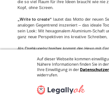
die so viel Raum für ihre Ideen braucht wie nie 
Kopf, ohne Screen.
„Write to create“
lautet das Motto der neuen S
analogen Gegentrend inszeniert – das ideale Too
sein Look: Mit hexagonalem Aluminium-Schaft un
ganz neue Perspektiven ins kreative Schreiben,
Als Drehkugelschreiber kommt der Hexo mit Gro
schwarzer, dokumentenechter Tinte. Der Füllfeder
den Strichbreiten M, F, EF und B erhältlich und 
Tintenroller kann wahlweise mit schnell trocknen
Schreibgeräte sind in Schwarz, Silber und Rosé e
Weitere Informationen erhalten Sie bei:
A.W. Faber-Castell Schweiz AG
Zürichstrasse 104, 8134 Adliswil
Tel. 043/ 377 20 50 /
info
[at]
faber-castell.ch