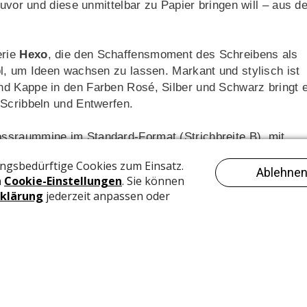
zuvor und diese unmittelbar zu Papier bringen will – aus d
erie
Hexo
, die den Schaffensmoment des Schreibens als
l, um Ideen wachsen zu lassen. Markant und stylisch ist
d Kappe in den Farben Rosé, Silber und Schwarz bringt 
 Scribbeln und Entwerfen.
ssraummine im Standard-Format (Strichbreite B), mit
halter mit teilweise schwarz gefärbter Edelstahlfeder ist 
sowohl für Rechts- als auch für Linkshänder geeignet. Der
der Roller-Mine oder Fineliner-Mine genutzt werden. Alle
rhältlich.