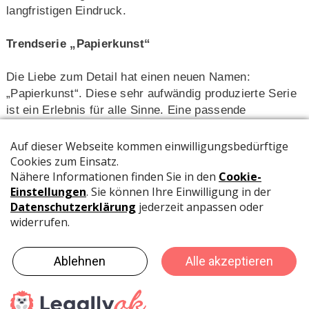
langfristigen Eindruck.
Trendserie „Papierkunst“
Die Liebe zum Detail hat einen neuen Namen:
„Papierkunst“. Diese sehr aufwändig produzierte Serie
ist ein Erlebnis für alle Sinne. Eine passende
Typographie ist kombiniert mit gezielt, ausgesuchten
Accessoires aus von Hand gefalteten Papierelementen
in trendigen Farbtönen. Jede Karte ist ein Unikat, die
grosse Wertschätzung ausstrahlt.
Trendserie „WOW“
Der 3D-Effekt ist nichts Neues. Die Inszenierung in
einer hochwertigen Grusskarte mit Sichtfenster und
folierter Innenseite für eine persönliche Botschaft
dagegen ist völlig neu. Die 40 Motive wirken durch die
attraktive Drucktechnik lebendig und machen sie aus