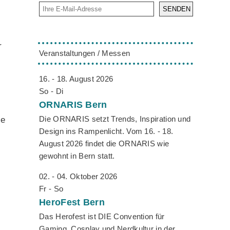
SENDEN
t
r
Veranstaltungen / Messen
16. - 18. August 2026
So - Di
ORNARIS
Bern
Die ORNARIS setzt Trends, Inspiration und
ie
Design ins Rampenlicht. Vom 16. - 18.
August 2026 findet die ORNARIS wie
gewohnt in Bern statt.
02. - 04. Oktober 2026
i
Fr - So
HeroFest
Bern
Das Herofest ist DIE Convention für
Gaming, Cosplay und Nerdkultur in der