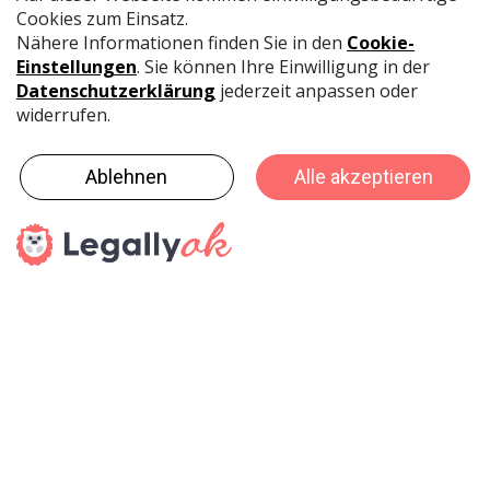
Modellbau.
Bastelleim: Der stärkste Weissleim der Schweiz klebt
viele Materialien wie Papier, Karton, Holz, Leder,
Textilien und Filz
Klebestift: Klebt stark, sauber und dauerhaft auf
Papier, Fotos und Stoff - ohne Lösungsmittel und auf
Wasserbasis.
Spezialkleber: Insgesamt 9 verschiedene Spezialkleber
wurden für diverse Bastel-Anwendungen entwickelt -
unter anderem für Serviettentechnik, Moosgummi,
Glas, Mosaik, Stoff, Styropor und vielem mehr.
Heissklebe Pistole Profi: Die extrem robuste Profi
Heissklebepistole, mit den dazu
passendenHeissklebesticks, eignet sich für schnelles
und dauerhaftes Verkleben vieler Materialien.