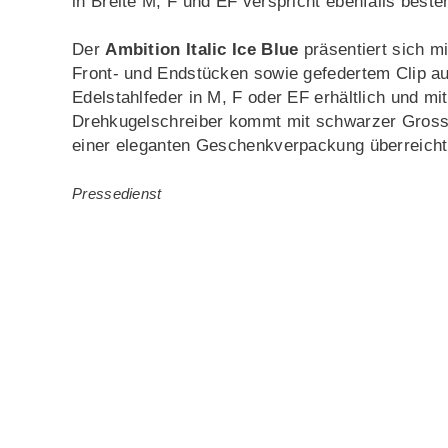
in Breite M, F und EF verspricht ebenfalls best
Der
Ambition Italic Ice Blue
präsentiert sich mi
Front- und Endstücken sowie gefedertem Clip aus
Edelstahlfeder in M, F oder EF erhältlich und m
Drehkugelschreiber kommt mit schwarzer Grossr
einer eleganten Geschenkverpackung überreicht
Pressedienst