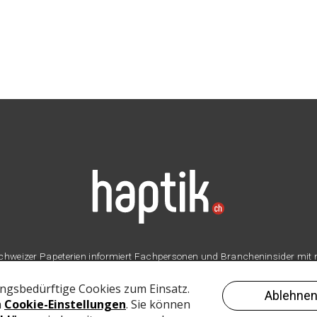
er Schweizer Papeterien informiert Fachpersonen und Brancheninsider mit
Branche.